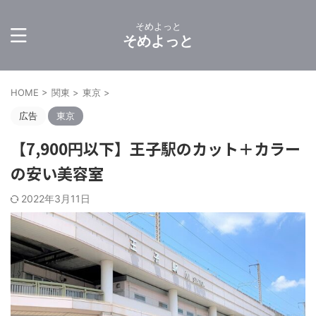
そめよっと
そめよっと
HOME
>
関東
>
東京
>
広告
東京
【7,900円以下】王子駅のカット＋カラー
の安い美容室
2022年3月11日