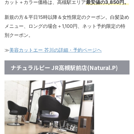
カット＋カラー価格は、高槻駅エリア
最安値の3,850円。
新規の方＆平日15時以降＆女性限定のクーポン。白髪染め
メニュー、ロングの場合＋1,100円、ネット予約限定の特
別クーポン。
≫
美容カットエー 芥川の詳細・予約ページヘ
ナチュラルピー JR高槻駅前店(Natural.P)